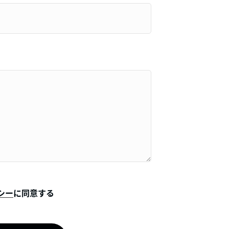
シー
に同意する