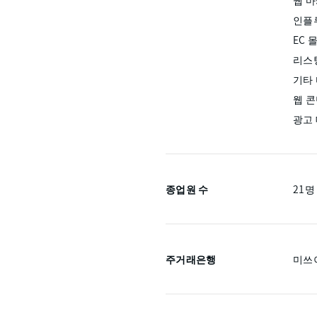
웹 
인플
EC 
리스
기타 
웹 콘
광고
종업원 수
21명
주거래은행
미쓰