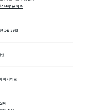
gle Map은 이쪽
9년 1월 29일
만엔
이 마사히로
컨설팅