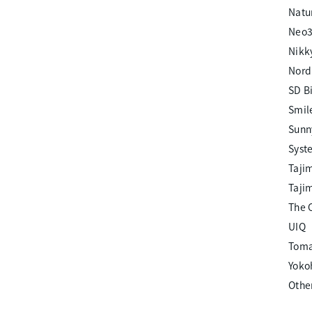
Natu
Neo
Nikk
Nord
SD B
Smil
Sunn
Syst
Taji
Tajim
The 
UIQ
Toma
Yoko
Othe