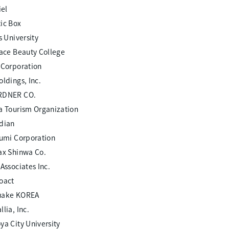
iel
ic Box
s University
-ace Beauty College
 Corporation
ldings, Inc.
RDNER CO.
a Tourism Organization
dian
Gumi Corporation
ax Shinwa Co.
Associates Inc.
oact
uake KOREA
lia, Inc.
ya City University