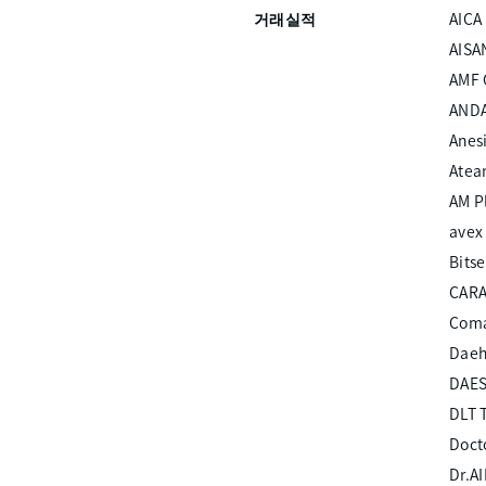
거래실적
AICA
AISA
AMF 
ANDA
Anesi
Atea
AM Pl
avex 
Bits
CARA
Coma
Daeh
DAES
DLT 
Doct
Dr.A