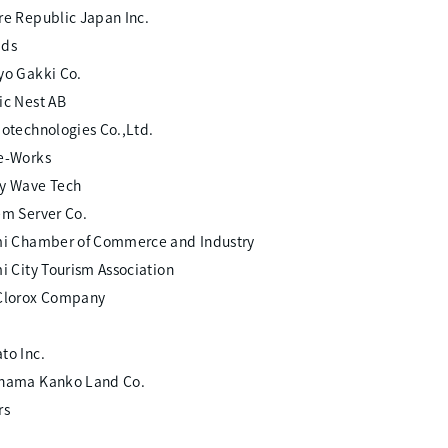
re Republic Japan Inc.
3ds
yo Gakki Co.
ic Nest AB
iotechnologies Co.,Ltd.
e-Works
y Wave Tech
em Server Co.
mi Chamber of Commerce and Industry
i City Tourism Association
Clorox Company
to Inc.
hama Kanko Land Co.
rs