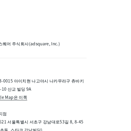
퀘어 주식회사(adsquare, Inc.)
3-0015 아이치현 나고야시 나카무라구 츄바키
5-10 산교 빌딩 9A
gle Map은 이쪽
지점
621 서울특별시 서초구 강남대로53길 8, 8-45
초동, 스타크 강남빌딩)