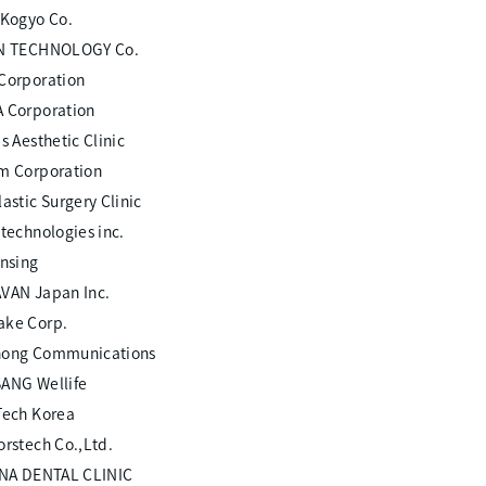
 Kogyo Co.
N TECHNOLOGY Co.
Corporation
 Corporation
s Aesthetic Clinic
m Corporation
astic Surgery Clinic
technologies inc.
ensing
VAN Japan Inc.
ke Corp.
ong Communications
ANG Wellife
Tech Korea
orstech Co.,Ltd.
INA DENTAL CLINIC