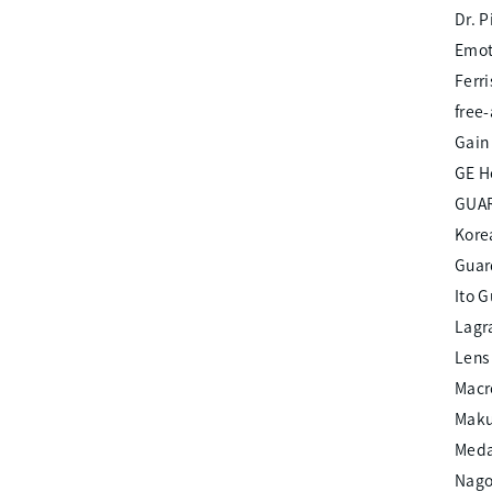
Dr. P
Emot
Ferri
free
Gain
GE Ho
GUA
Kore
Guar
Ito 
Lagr
Lens 
Macr
Mak
Medal
Nago