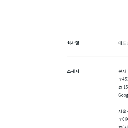
회사명
애드스
소재지
본사
〒45
쵸 1
Goo
서울
〒06
호(서