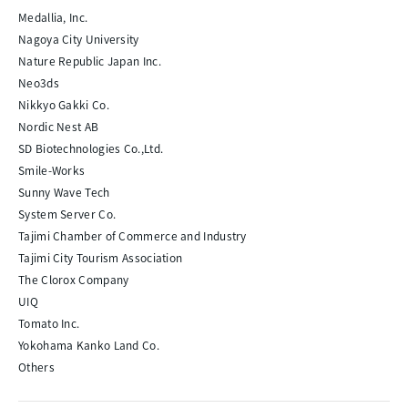
Medallia, Inc.
Nagoya City University
Nature Republic Japan Inc.
Neo3ds
Nikkyo Gakki Co.
Nordic Nest AB
SD Biotechnologies Co.,Ltd.
Smile-Works
Sunny Wave Tech
System Server Co.
Tajimi Chamber of Commerce and Industry
Tajimi City Tourism Association
The Clorox Company
UIQ
Tomato Inc.
Yokohama Kanko Land Co.
Others