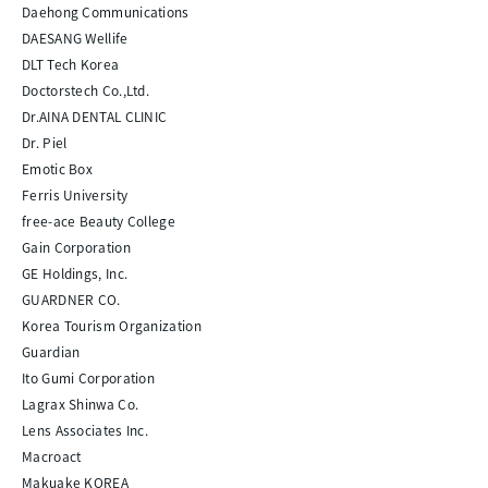
Daehong Communications
DAESANG Wellife
DLT Tech Korea
Doctorstech Co.,Ltd.
Dr.AINA DENTAL CLINIC
Dr. Piel
Emotic Box
Ferris University
free-ace Beauty College
Gain Corporation
GE Holdings, Inc.
GUARDNER CO.
Korea Tourism Organization
Guardian
Ito Gumi Corporation
Lagrax Shinwa Co.
Lens Associates Inc.
Macroact
Makuake KOREA